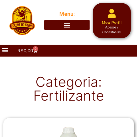
Menu:
Meu Perfil
Acesse /
Cadastre-se
0
R$
0,00
Categoria:
Fertilizante