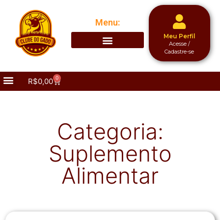
Menu:
Meu Perfil
Acesse /
Cadastre-se
0
R$
0,00
Categoria:
Suplemento
Alimentar