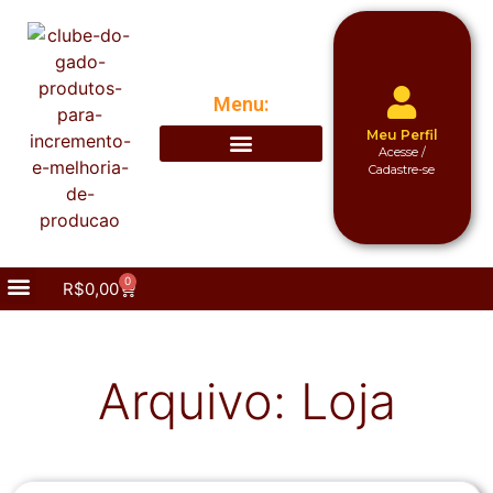
Menu:
Meu Perfil
Acesse /
Cadastre-se
0
R$
0,00
Arquivo: Loja